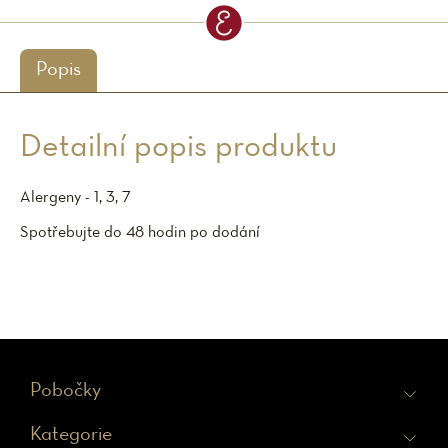
Popis
Detailní popis produktu
Alergeny - 1, 3, 7
Spotřebujte do 48 hodin po dodání
Z
Pobočky
á
Kategorie
p