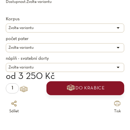
Dostupnost:
Zvolte variantu
Korpus
počet pater
náplň - svatební dorty
od
3 250 Kč
DO KRABICE
Sdílet
Tisk