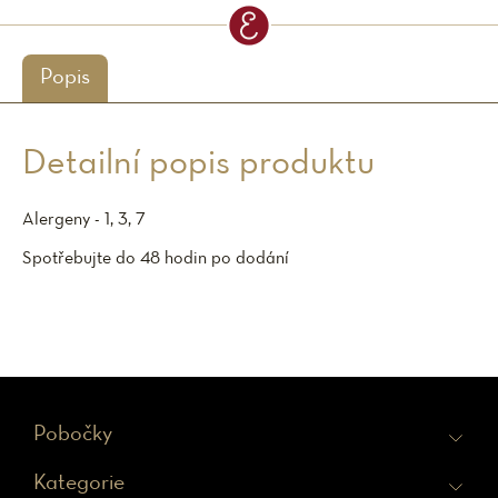
Popis
Detailní popis produktu
Alergeny - 1, 3, 7
Spotřebujte do 48 hodin po dodání
Z
Pobočky
á
Kategorie
p