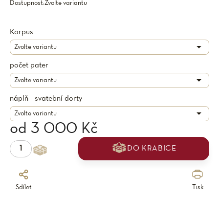
Dostupnost:
Zvolte variantu
Korpus
počet pater
náplň - svatební dorty
od
3 000 Kč
DO KRABICE
Sdílet
Tisk