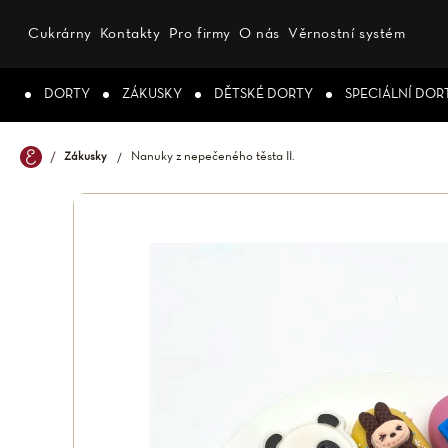
Přejít
na
Cukrárny
Kontakty
Pro firmy
O nás
Věrnostní systém
obsah
DORTY
ZÁKUSKY
DĚTSKÉ DORTY
SPECIÁLNÍ DOR
Nanuky z nepečeného těsta II.
Zákusky