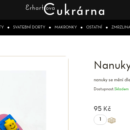
TY
SVATEBNÍ DORTY
MAKRONKY
OSTATNÍ
ZMRZLIN
Nanuky 
nanuky se mění dle
Dostupnost:
Skladem
95 Kč