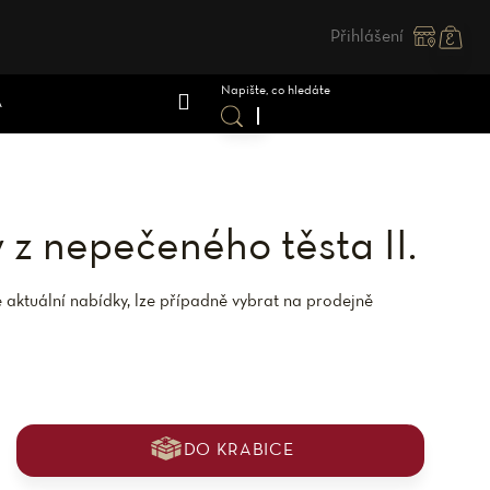
Přihlášení
Nákupn
košík
A
z nepečeného těsta II.
 aktuální nabídky, lze případně vybrat na prodejně
DO KRABICE