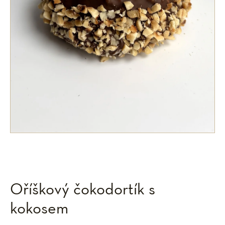
Oříškový čokodortík s
kokosem