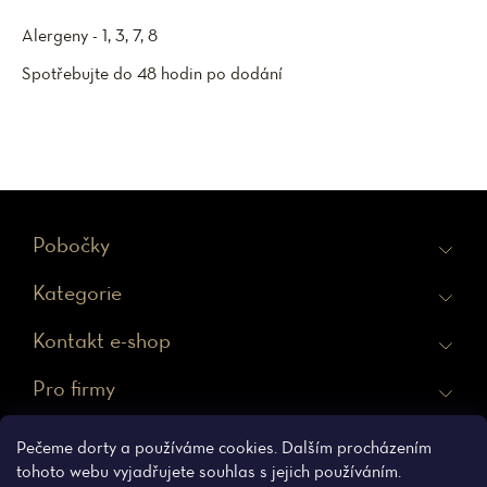
Alergeny - 1, 3, 7, 8
Spotřebujte do 48 hodin po dodání
Z
Pobočky
á
Kategorie
p
a
Kontakt e-shop
t
Pro firmy
í
Ochrana osobních údajů
Obchodní podmínky
Pečeme dorty a používáme cookies. Dalším procházením
tohoto webu vyjadřujete souhlas s jejich používáním.